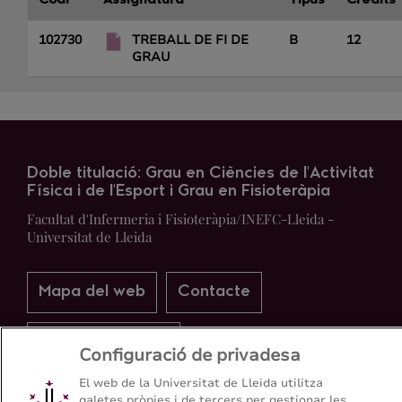
Codi
Assignatura
Tipus
Crèdits
102730
TREBALL DE FI DE
B
12
GRAU
Doble titulació: Grau en Ciències de l'Activitat
Física i de l'Esport i Grau en Fisioteràpia
Facultat d'Infermeria i Fisioteràpia/INEFC-Lleida -
Universitat de Lleida
Mapa del web
Contacte
+34 973 70 24 30
Configuració de privadesa
El web de la Universitat de Lleida utilitza
galetes pròpies i de tercers per gestionar les