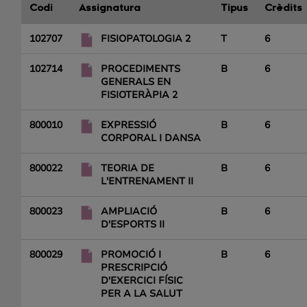
Codi
Assignatura
Tipus
Crèdits
102707
FISIOPATOLOGIA 2
T
6
102714
PROCEDIMENTS
B
6
GENERALS EN
FISIOTERÀPIA 2
800010
EXPRESSIÓ
B
6
CORPORAL I DANSA
800022
TEORIA DE
B
6
L'ENTRENAMENT II
800023
AMPLIACIÓ
B
6
D'ESPORTS II
800029
PROMOCIÓ I
B
6
PRESCRIPCIÓ
D'EXERCICI FÍSIC
PER A LA SALUT