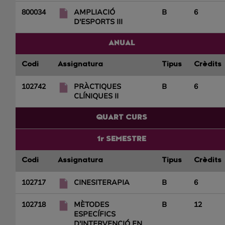
800034
AMPLIACIÓ
B
6
D'ESPORTS III
ANUAL
Codi
Assignatura
Tipus
Crèdits
102742
PRÀCTIQUES
B
6
CLÍNIQUES II
QUART CURS
1r SEMESTRE
Codi
Assignatura
Tipus
Crèdits
102717
CINESITERAPIA
B
6
102718
MÈTODES
B
12
ESPECÍFICS
D'INTERVENCIÓ EN