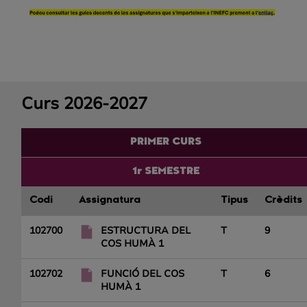
???
label.formatter.expand.image???
-
Captura
de
pantalla
Curs 2026-2027
2024-
04-
18
PRIMER CURS
173523
1r SEMESTRE
Codi
Assignatura
Tipus
Crèdits
102700
ESTRUCTURA DEL
T
9
COS HUMÀ 1
102702
FUNCIÓ DEL COS
T
6
HUMÀ 1