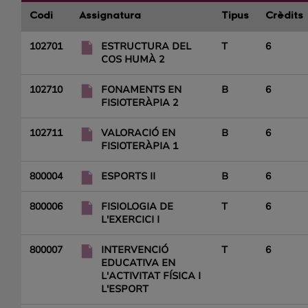
Codi
Assignatura
Tipus
Crèdits
102701
ESTRUCTURA DEL
T
6
COS HUMÀ 2
102710
FONAMENTS EN
B
6
FISIOTERÀPIA 2
102711
VALORACIÓ EN
B
6
FISIOTERÀPIA 1
800004
ESPORTS II
B
6
800006
FISIOLOGIA DE
T
6
L'EXERCICI I
800007
INTERVENCIÓ
T
6
EDUCATIVA EN
L'ACTIVITAT FÍSICA I
L'ESPORT